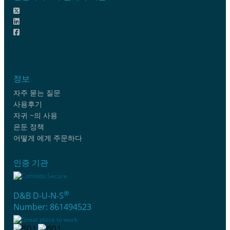
정보
자주 묻는 질문
사용후기
자귀 ~의 사용
은둔 정책
어떻게 에게 주문하다
인증 기관
®
D&B D-U-N-S
Number: 861494523