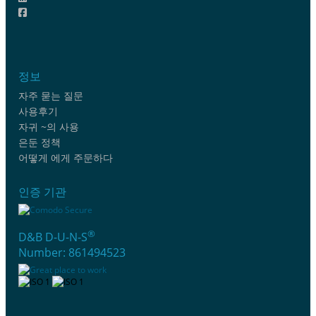
정보
자주 묻는 질문
사용후기
자귀 ~의 사용
은둔 정책
어떻게 에게 주문하다
인증 기관
®
D&B D-U-N-S
Number: 861494523