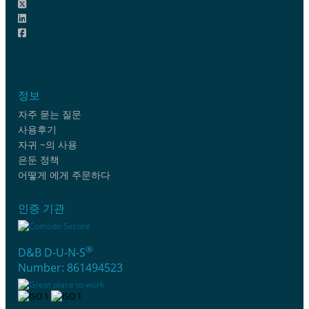
정보
자주 묻는 질문
사용후기
자귀 ~의 사용
은둔 정책
어떻게 에게 주문하다
인증 기관
®
D&B D-U-N-S
Number: 861494523