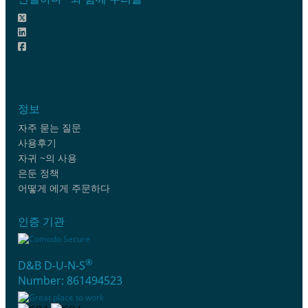
정보
자주 묻는 질문
사용후기
자귀 ~의 사용
은둔 정책
어떻게 에게 주문하다
인증 기관
®
D&B D-U-N-S
Number: 861494523