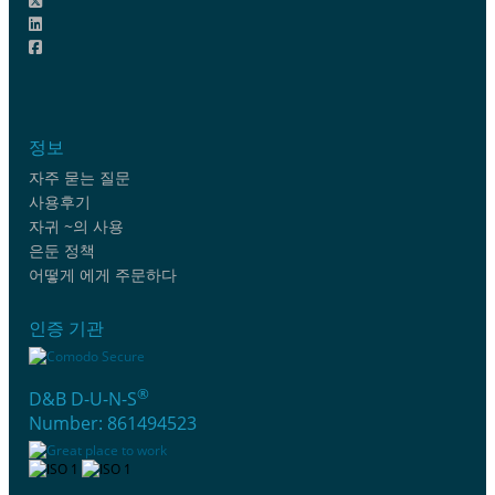
정보
자주 묻는 질문
사용후기
자귀 ~의 사용
은둔 정책
어떻게 에게 주문하다
인증 기관
®
D&B D-U-N-S
Number: 861494523