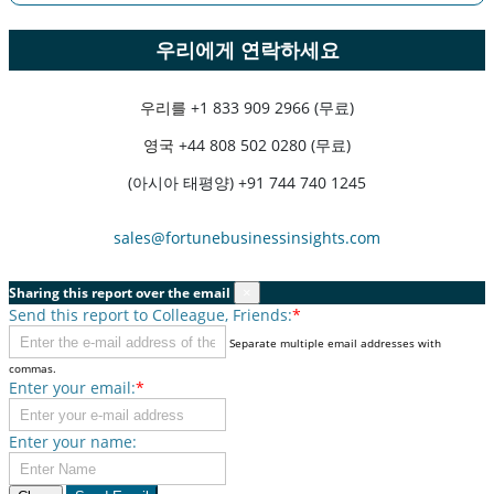
우리에게 연락하세요
우리를
+1 833 909 2966 (무료)
영국
+44 808 502 0280 (무료)
(아시아 태평양) +91 744 740 1245
sales@fortunebusinessinsights.com
Sharing this report over the email
×
Send this report to Colleague, Friends:
*
Separate multiple email addresses with
commas.
Enter your email:
*
Enter your name: