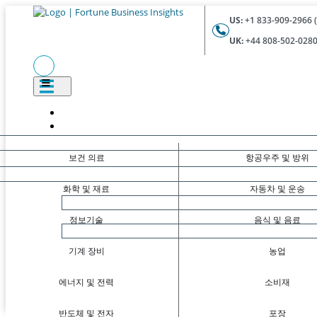
US:
+1 833-909-2966 (
UK:
+44 808-502-0280 
보건 의료
항공우주 및 방위
화학 및 재료
자동차 및 운송
정보기술
음식 및 음료
기계 장비
농업
에너지 및 전력
소비재
반도체 및 전자
포장