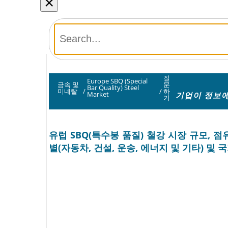
×
질
Europe SBQ (Special
금속 및
문
Bar Quality) Steel
미네랄
/
/
하
기업이 정보에
Market
기
유럽 ​​SBQ(특수봉 품질) 철강 시장 규모, 
별(자동차, 건설, 운송, 에너지 및 기타) 및 국가