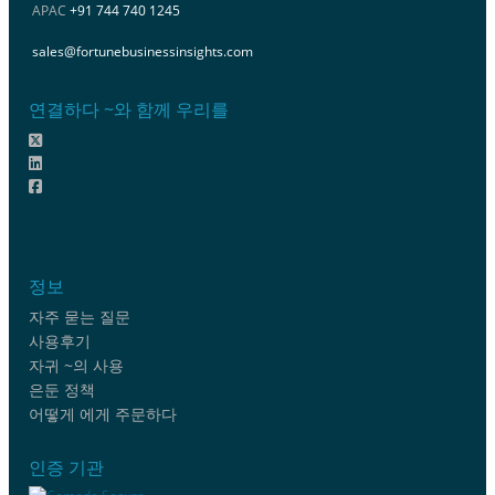
APAC
+91 744 740 1245
sales@fortunebusinessinsights.com
연결하다 ~와 함께 우리를
정보
자주 묻는 질문
사용후기
자귀 ~의 사용
은둔 정책
어떻게 에게 주문하다
인증 기관