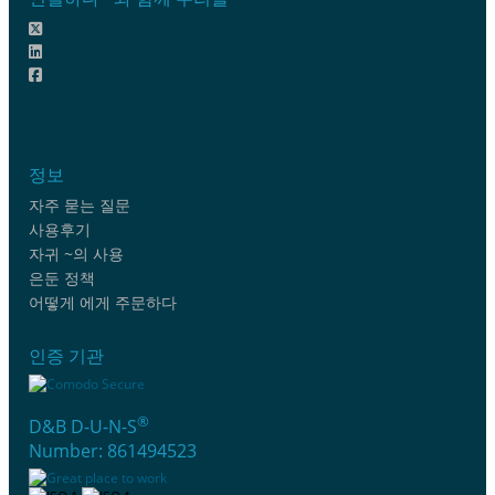
정보
자주 묻는 질문
사용후기
자귀 ~의 사용
은둔 정책
어떻게 에게 주문하다
인증 기관
®
D&B D-U-N-S
Number: 861494523