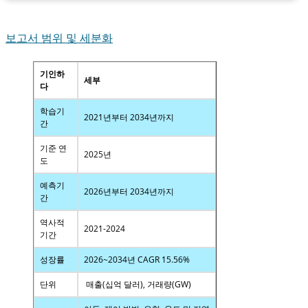
보고서 범위 및 세분화
기인하
세부
다
학습기
2021년부터 2034년까지
간
기준 연
2025년
도
예측기
2026년부터 2034년까지
간
역사적
2021-2024
기간
성장률
2026~2034년 CAGR 15.56%
단위
매출(십억 달러), 거래량(GW)