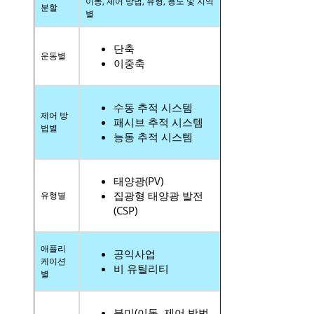
이동, 제어 방법, 유형, 용도 및 지역
분할
별
단축
운동별
이중축
수동 추적 시스템
제어 방
패시브 추적 시스템
법별
능동 추적 시스템
태양광(PV)
집광형 태양광 발전
유형별
(CSP)
애플리
공익사업
케이션
비 유틸리티
별
북미(이동, 제어 방법,