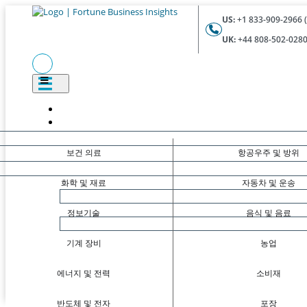
US:
+1 833-909-2966 (
UK:
+44 808-502-0280 
보건 의료
항공우주 및 방위
화학 및 재료
자동차 및 운송
정보기술
음식 및 음료
기계 장비
농업
에너지 및 전력
소비재
반도체 및 전자
포장