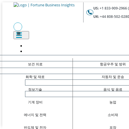
US:
+1 833-909-2966 (
UK:
+44 808-502-0280 
보건 의료
항공우주 및 방위
화학 및 재료
자동차 및 운송
정보기술
음식 및 음료
기계 장비
농업
에너지 및 전력
소비재
반도체 및 전자
포장