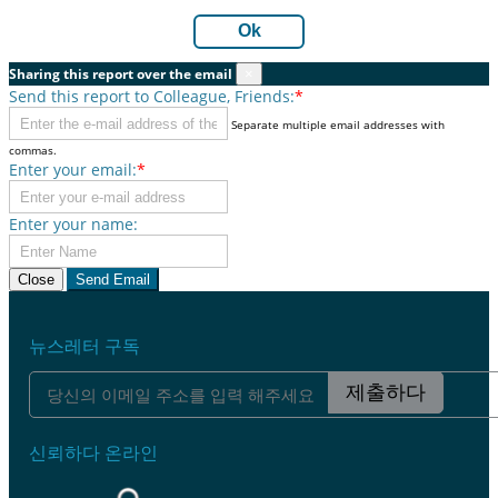
Ok
Sharing this report over the email
×
Send this report to Colleague, Friends:
*
Separate multiple email addresses with
commas.
Enter your email:
*
Enter your name:
Close
Send Email
뉴스레터 구독
제출하다
신뢰하다 온라인