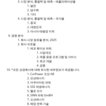
시장 분석, 통찰력 및 예측 – 애플리케이션별
발전
담수화
기타
시장 분석, 통찰력 및 예측 – 국가별
중국
대한민국
아시아 태평양 지역
경쟁 분석
회사 시장 점유율 분석, 2025
회사 프로필
에코 웨이브 파워
사업개요
제품 응용 프로그램 및 서비스
최근 개발
금융
*모든 상장회사에 대해 유사한 세부정보가 제공됩니다.
CorPower 오션 AB
모션에너지
아쿠아마린 파워
SSE 재생에너지
웰로 오이
SINN 파워 GmBH
오션에너지
해양 전력 기술