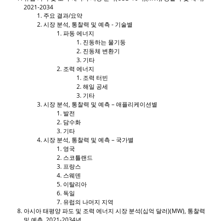
2021-2034
주요 결과/요약
시장 분석, 통찰력 및 예측 - 기술별
파동 에너지
진동하는 물기둥
진동체 변환기
기타
조력 에너지
조력 터빈
해일 공세
기타
시장 분석, 통찰력 및 예측 – 애플리케이션별
발전
담수화
기타
시장 분석, 통찰력 및 예측 – 국가별
영국
스코틀랜드
프랑스
스웨덴
이탈리아
독일
유럽의 나머지 지역
아시아 태평양 파도 및 조력 에너지 시장 분석(십억 달러)(MW), 통찰력
및 예측, 2021-2034년