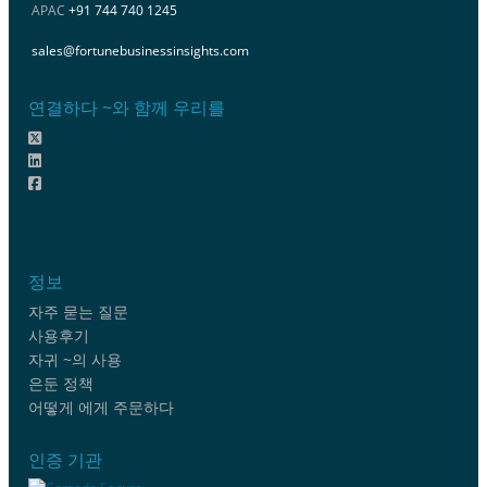
APAC
+91 744 740 1245
sales@fortunebusinessinsights.com
연결하다 ~와 함께 우리를
정보
자주 묻는 질문
사용후기
자귀 ~의 사용
은둔 정책
어떻게 에게 주문하다
인증 기관