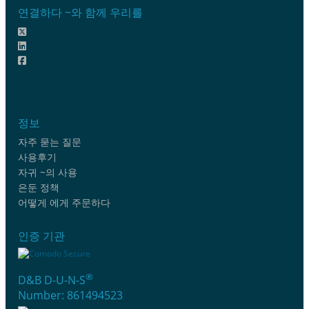
연결하다 ~와 함께 우리를
정보
자주 묻는 질문
사용후기
자귀 ~의 사용
은둔 정책
어떻게 에게 주문하다
인증 기관
®
D&B D-U-N-S
Number: 861494523