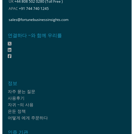
UK
+44 808 502 0280 (Toll Free )
APAC
+91 744 740 1245
sales@fortunebusinessinsights.com
연결하다 ~와 함께 우리를
정보
자주 묻는 질문
사용후기
자귀 ~의 사용
은둔 정책
어떻게 에게 주문하다
인증 기관