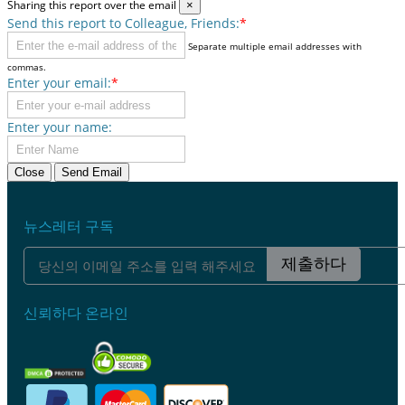
Sharing this report over the email
×
Send this report to Colleague, Friends:
*
Separate multiple email addresses with
commas.
Enter your email:
*
Enter your name:
Close
Send Email
뉴스레터 구독
제출하다
신뢰하다 온라인