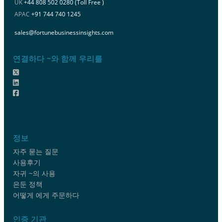
UK
+44 808 502 0280 (Toll Free )
APAC
+91 744 740 1245
sales@fortunebusinessinsights.com
연결하다 ~와 함께 우리를
정보
자주 묻는 질문
사용후기
자귀 ~의 사용
은둔 정책
어떻게 에게 주문하다
인증 기관