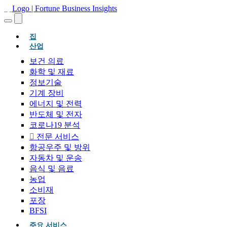
(현재의)
집
산업
보건 의료
화학 및 재료
정보기술
기계 장비
에너지 및 전력
반도체 및 전자
코로나19 분석
전문 서비스
항공우주 및 방위
자동차 및 운송
음식 및 음료
농업
소비재
포장
BFSI
주요 서비스