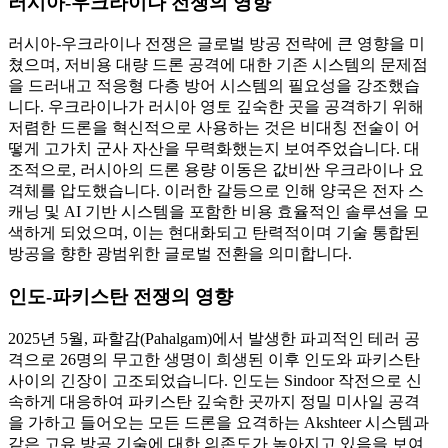
러시아-우크라이나 전쟁의 영향
러시아-우크라이나 전쟁은 글로벌 방공 전략에 큰 영향을 미
쳤으며, 저비용 대량 드론 공격에 대한 기존 시스템의 문제점
을 드러내고 적응형 다층 방어 시스템의 필요성을 강조했습
니다. 우크라이나가 러시아 영토 깊숙한 곳을 공격하기 위해
저렴한 드론을 혁신적으로 사용하는 것은 비대칭 전술이 어
떻게 고가치 군사 자산을 무력화했는지 보여주었습니다. 대
조적으로, 러시아의 드론 용량 이동은 값비싼 우크라이나 요
격체를 압도했습니다. 이러한 갈등으로 인해 양국은 전자 스
캐닝 및 AI 기반 시스템을 포함한 비용 효율적인 솔루션을 모
색하게 되었으며, 이는 현대화되고 탄력적이며 기술 통합된
방공을 향한 광범위한 글로벌 전환을 의미합니다.
인도-파키스탄 전쟁의 영향
2025년 5월, 파할감(Pahalgam)에서 발생한 파괴적인 테러 공
격으로 26명의 무고한 생명이 희생된 이후 인도와 파키스탄
사이의 긴장이 고조되었습니다. 인도는 Sindoor 작전으로 신
속하게 대응하여 파키스탄 깊숙한 곳까지 정밀 미사일 공격
을 가하고 들어오는 모든 드론을 요격하는 Akshteer 시스템과
같은 고유 방공 기술에 대한 의존도가 높아지고 있음을 보여