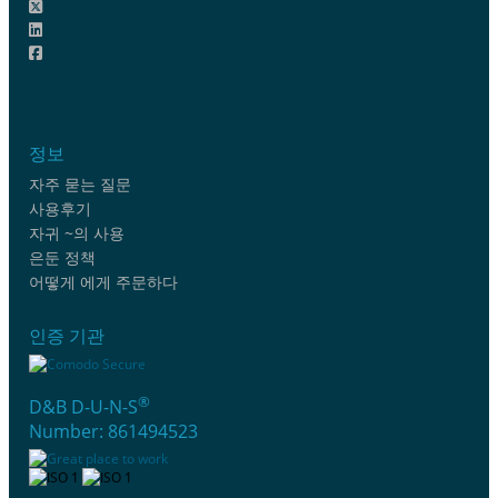
정보
자주 묻는 질문
사용후기
자귀 ~의 사용
은둔 정책
어떻게 에게 주문하다
인증 기관
®
D&B D-U-N-S
Number: 861494523