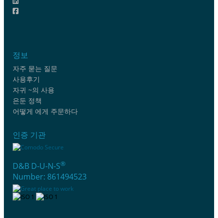
정보
자주 묻는 질문
사용후기
자귀 ~의 사용
은둔 정책
어떻게 에게 주문하다
인증 기관
®
D&B D-U-N-S
Number: 861494523