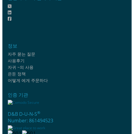
정보
자주 묻는 질문
사용후기
자귀 ~의 사용
은둔 정책
어떻게 에게 주문하다
인증 기관
®
D&B D-U-N-S
Number: 861494523