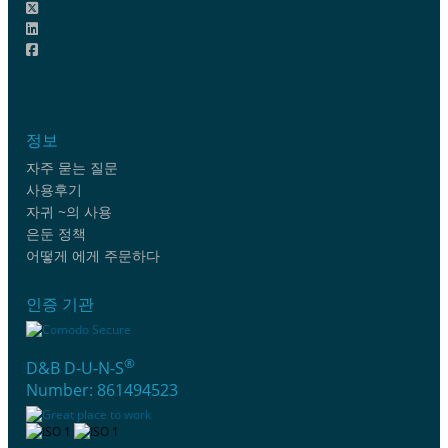
정보
자주 묻는 질문
사용후기
자귀 ~의 사용
은둔 정책
어떻게 에게 주문하다
인증 기관
®
D&B D-U-N-S
Number: 861494523