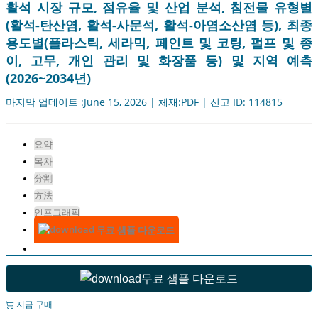
활석 시장 규모, 점유율 및 산업 분석, 침전물 유형별
(활석-탄산염, 활석-사문석, 활석-아염소산염 등), 최종
용도별(플라스틱, 세라믹, 페인트 및 코팅, 펄프 및 종
이, 고무, 개인 관리 및 화장품 등) 및 지역 예측
(2026~2034년)
마지막 업데이트 :June 15, 2026 | 체재:PDF | 신고 ID: 114815
요약
목차
分割
方法
인포그래픽
무료 샘플 다운로드
무료 샘플 다운로드
지금 구매