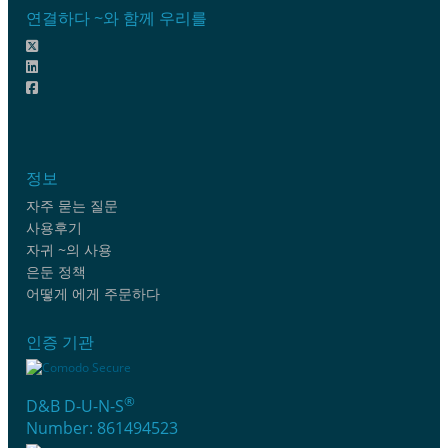
연결하다 ~와 함께 우리를
정보
자주 묻는 질문
사용후기
자귀 ~의 사용
은둔 정책
어떻게 에게 주문하다
인증 기관
®
D&B D-U-N-S
Number: 861494523