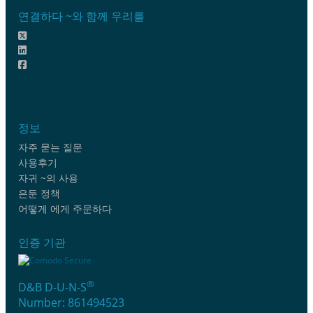
연결하다 ~와 함께 우리를
정보
자주 묻는 질문
사용후기
자귀 ~의 사용
은둔 정책
어떻게 에게 주문하다
인증 기관
®
D&B D-U-N-S
Number: 861494523