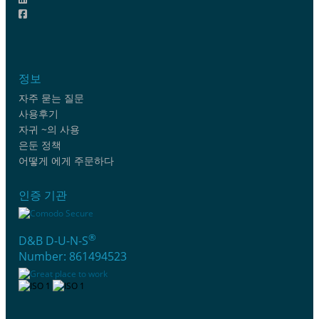
정보
자주 묻는 질문
사용후기
자귀 ~의 사용
은둔 정책
어떻게 에게 주문하다
인증 기관
®
D&B D-U-N-S
Number: 861494523