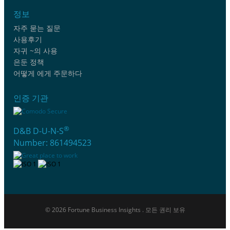
정보
자주 묻는 질문
사용후기
자귀 ~의 사용
은둔 정책
어떻게 에게 주문하다
인증 기관
®
D&B D-U-N-S
Number: 861494523
© 2026 Fortune Business Insights . 모든 권리 보유