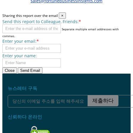
sales@fortunebusinessinsights.com
Sharing this report over the email
×
Send this report to Colleague, Friends:
*
Separate multiple email addresses with
commas.
Enter your email:
*
Enter your name:
Close
Send Email
뉴스레터 구독
제출하다
신뢰하다 온라인