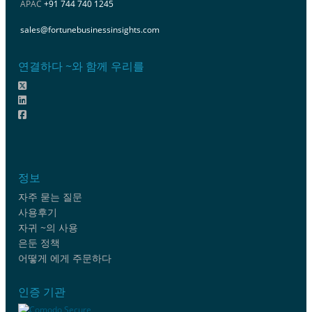
APAC
+91 744 740 1245
sales@fortunebusinessinsights.com
연결하다 ~와 함께 우리를
정보
자주 묻는 질문
사용후기
자귀 ~의 사용
은둔 정책
어떻게 에게 주문하다
인증 기관