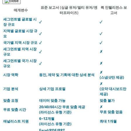
표준 보고서
(싱글 유저/멀티 유저/엔
퀵 인텔리전스 보
매개변수
터프라이즈)
고서
세그먼트별 글로벌 시
✓
✓
장 규모
지역별 글로벌 시장 규
✓
✓
모
국가별 지역 시장 규모
✓
✓
세그먼트별 지역 시장
✗
✓
규모
세그먼트별 국가 시장
✗
✓
규모
✗
시장 역학
동인, 제약 및 기회에 대한 상세 분석
(스냅샷만 제공)
✗
기업 분석
상세 기업 프로필
(요약 대시보드만
제공)
맞춤 요청
데이터 맞춤 가능
맞춤 불가
20/40/60시간 무료 맞춤 제공
✗
무료 맞춤 시간
무료 맞춤 없음
(라이선스 유형 기준)
6~12개월
애널리스트 지원
최대 1개월
(라이선스 유형 기준)
Excel/PDF/PPT