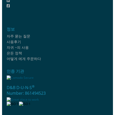
정보
자주 묻는 질문
사용후기
자귀 ~의 사용
은둔 정책
어떻게 에게 주문하다
인증 기관
®
D&B D-U-N-S
Number: 861494523