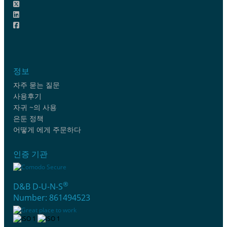
정보
자주 묻는 질문
사용후기
자귀 ~의 사용
은둔 정책
어떻게 에게 주문하다
인증 기관
®
D&B D-U-N-S
Number: 861494523