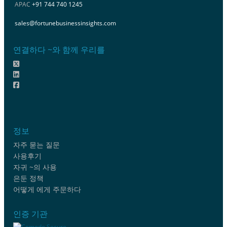
APAC
+91 744 740 1245
sales@fortunebusinessinsights.com
연결하다 ~와 함께 우리를
정보
자주 묻는 질문
사용후기
자귀 ~의 사용
은둔 정책
어떻게 에게 주문하다
인증 기관