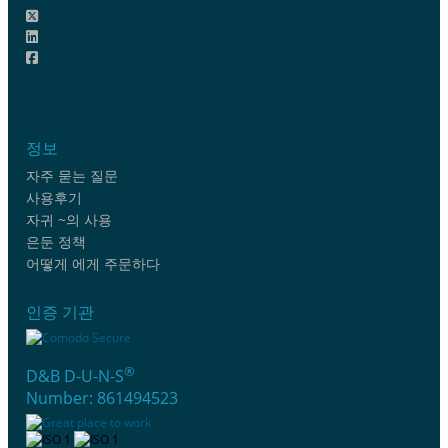
정보
자주 묻는 질문
사용후기
자귀 ~의 사용
은둔 정책
어떻게 에게 주문하다
인증 기관
®
D&B D-U-N-S
Number: 861494523