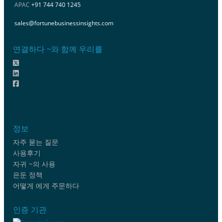
APAC
+91 744 740 1245
sales@fortunebusinessinsights.com
연결하다 ~와 함께 우리를
정보
자주 묻는 질문
사용후기
자귀 ~의 사용
은둔 정책
어떻게 에게 주문하다
인증 기관