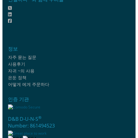
정보
자주 묻는 질문
사용후기
자귀 ~의 사용
은둔 정책
어떻게 에게 주문하다
인증 기관
®
D&B D-U-N-S
Number: 861494523