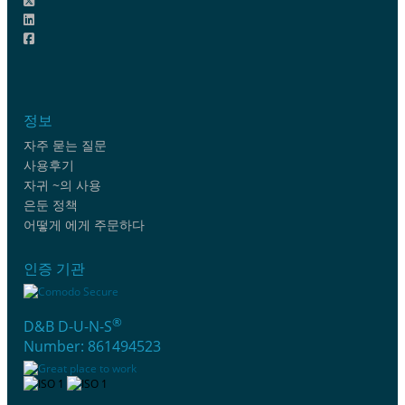
정보
자주 묻는 질문
사용후기
자귀 ~의 사용
은둔 정책
어떻게 에게 주문하다
인증 기관
®
D&B D-U-N-S
Number: 861494523