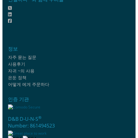
정보
자주 묻는 질문
사용후기
자귀 ~의 사용
은둔 정책
어떻게 에게 주문하다
인증 기관
®
D&B D-U-N-S
Number: 861494523