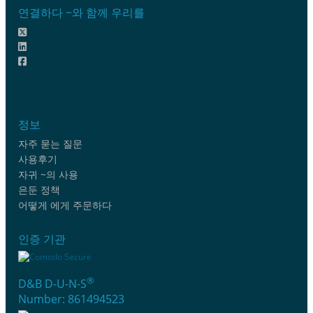
연결하다 ~와 함께 우리를
정보
자주 묻는 질문
사용후기
자귀 ~의 사용
은둔 정책
어떻게 에게 주문하다
인증 기관
®
D&B D-U-N-S
Number: 861494523