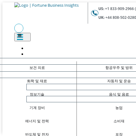
US:
+1 833-909-2966 (
UK:
+44 808-502-0280 
보건 의료
항공우주 및 방위
화학 및 재료
자동차 및 운송
정보기술
음식 및 음료
기계 장비
농업
에너지 및 전력
소비재
반도체 및 전자
포장