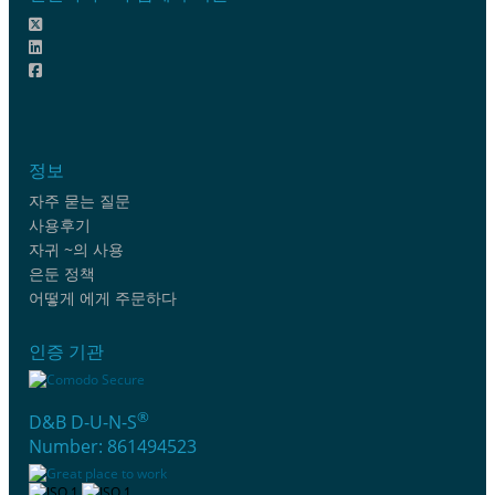
정보
자주 묻는 질문
사용후기
자귀 ~의 사용
은둔 정책
어떻게 에게 주문하다
인증 기관
®
D&B D-U-N-S
Number: 861494523