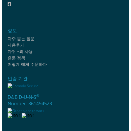
정보
자주 묻는 질문
사용후기
자귀 ~의 사용
은둔 정책
어떻게 에게 주문하다
인증 기관
®
D&B D-U-N-S
Number: 861494523