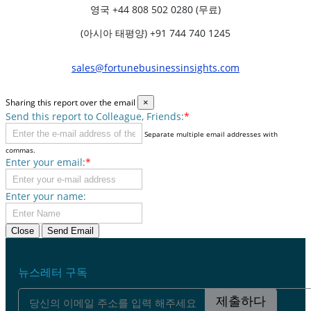
영국
+44 808 502 0280 (무료)
(아시아 태평양) +91 744 740 1245
sales@fortunebusinessinsights.com
Sharing this report over the email
×
Send this report to Colleague, Friends:
*
Separate multiple email addresses with
commas.
Enter your email:
*
Enter your name:
Close
Send Email
뉴스레터 구독
제출하다