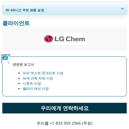
30~60
시간
무료 맞춤 설정
클라이언트
지역 및 국가 범위 확장, 세그먼트 분석, 기업 프로필, 경쟁 벤치마킹, 및 최
종 사용자 인사이트.
지금 맞춤 설정
관련된 보고서
프리 캐스트 콘크리트 시장
녹색 건축 자재 시장
시멘트 시장
플라이 애쉬 시장
우리에게 연락하세요
우리를
+1 833 909 2966 (무료)