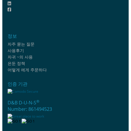
정보
자주 묻는 질문
사용후기
자귀 ~의 사용
은둔 정책
어떻게 에게 주문하다
인증 기관
®
D&B D-U-N-S
Number: 861494523