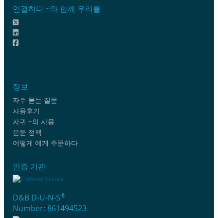
연결하다 ~와 함께 우리를
정보
자주 묻는 질문
사용후기
자귀 ~의 사용
은둔 정책
어떻게 에게 주문하다
인증 기관
®
D&B D-U-N-S
Number: 861494523