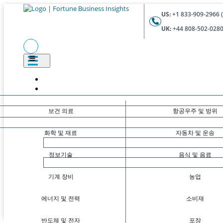
US:
+1 833-909-2966 (
UK:
+44 808-502-0280 
보건 의료
항공우주 및 방위
화학 및 재료
자동차 및 운송
정보기술
음식 및 음료
기계 장비
농업
에너지 및 전력
소비재
반도체 및 전자
포장