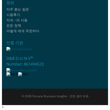
정보
자주 묻는 질문
사용후기
자귀 ~의 사용
은둔 정책
어떻게 에게 주문하다
인증 기관
®
D&B D-U-N-S
Number: 861494523
© 2026 Fortune Business Insights . 모든 권리 보유
×