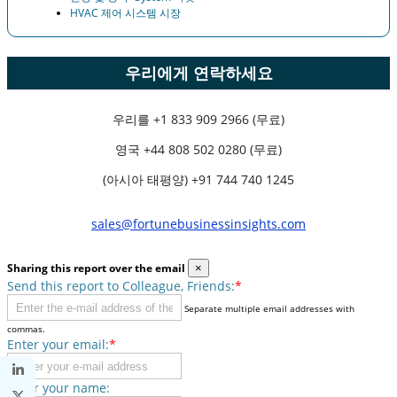
HVAC 제어 시스템 시장
우리에게 연락하세요
우리를
+1 833 909 2966 (무료)
영국
+44 808 502 0280 (무료)
(아시아 태평양) +91 744 740 1245
sales@fortunebusinessinsights.com
Sharing this report over the email
×
Send this report to Colleague, Friends:
*
Separate multiple email addresses with
commas.
Enter your email:
*
Enter your name: