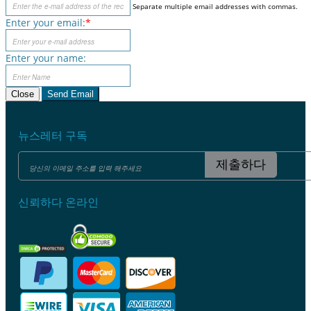
Separate multiple email addresses with commas.
Enter your email:
*
Enter your name:
Close
Send Email
뉴스레터 구독
제출하다
신뢰하다 온라인