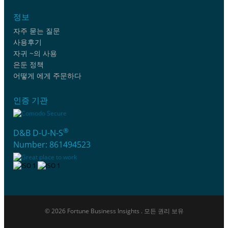
정보
자주 묻는 질문
사용후기
자귀 ~의 사용
은둔 정책
어떻게 에게 주문하다
인증 기관
®
D&B D-U-N-S
Number: 861494523
© 2026 Fortune Business Insights . 모든 권리 보유