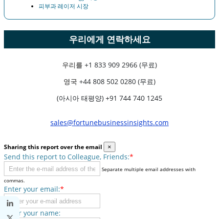
피부과 레이저 시장
우리에게 연락하세요
우리를
+1 833 909 2966 (무료)
영국
+44 808 502 0280 (무료)
(아시아 태평양) +91 744 740 1245
sales@fortunebusinessinsights.com
Sharing this report over the email
×
Send this report to Colleague, Friends:
*
Separate multiple email addresses with
commas.
Enter your email:
*
Enter your name: