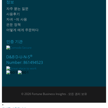
정보
자주 묻는 질문
사용후기
자귀 ~의 사용
은둔 정책
어떻게 에게 주문하다
인증 기관
®
D&B D-U-N-S
Number: 861494523
© 2026 Fortune Business Insights . 모든 권리 보유
×