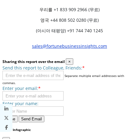
우리를
+1 833 909 2966 (무료)
영국
+44 808 502 0280 (무료)
(아시아 태평양) +91 744 740 1245
sales@fortunebusinessinsights.com
Sharing this report over the email
×
Send this report to Colleague, Friends:
*
Separate multiple email addresses with
commas.
Enter your email:
*
Enter your name:
Close
Send Email
Share Infographic