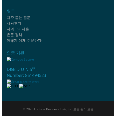
정보
자주 묻는 질문
사용후기
자귀 ~의 사용
은둔 정책
어떻게 에게 주문하다
인증 기관
®
D&B D-U-N-S
Number: 861494523
© 2026 Fortune Business Insights . 모든 권리 보유