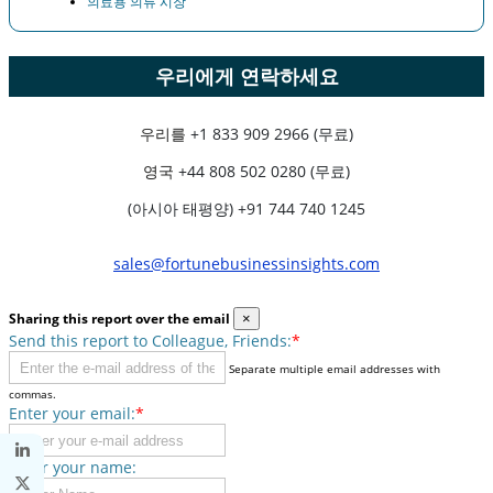
의료용 의류 시장
우리에게 연락하세요
우리를
+1 833 909 2966 (무료)
영국
+44 808 502 0280 (무료)
(아시아 태평양) +91 744 740 1245
sales@fortunebusinessinsights.com
Sharing this report over the email
×
Send this report to Colleague, Friends:
*
Separate multiple email addresses with
commas.
Enter your email:
*
Enter your name: